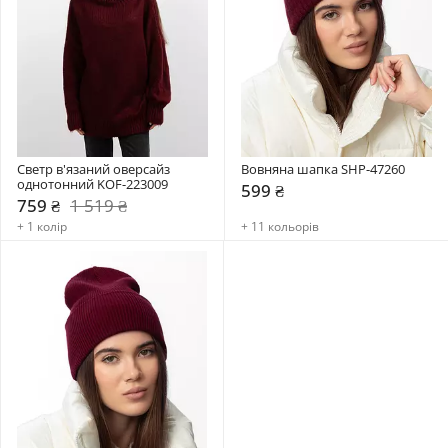
Светр в'язаний оверсайз 
Вовняна шапка SHP-47260
однотонний KOF-223009
599 ₴
759 ₴
1 519 ₴
+ 1 колір
+ 11 кольорів