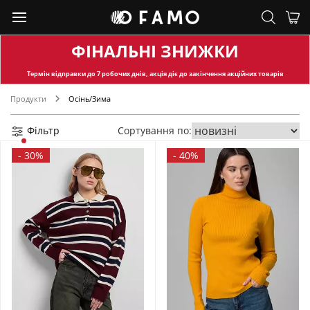
ФІНАЛЬНІ ЗНИЖКИ
Термін відправки
до 7 робочих днів, акція діє до закінчення акційних товарів
Продукти
Осінь/Зима
Фільтр
Сортування по:
-
30%
-
40%