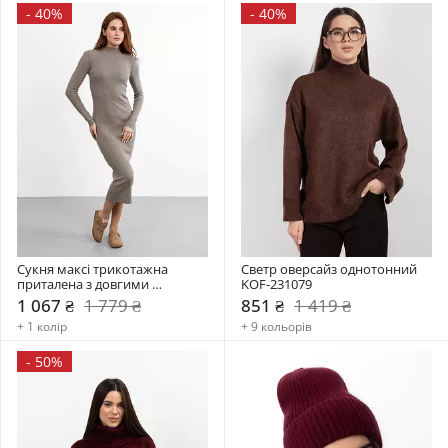
-
40%
-
40%
Сукня максі трикотажна 
Светр оверсайз однотонний 
приталена з довгими 
KOF-231079
рукавами PLA-231035
1 067 ₴
1 779 ₴
851 ₴
1 419 ₴
+ 1 колір
+ 9 кольорів
-
50%