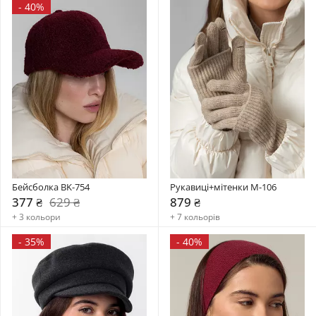
-
40%
Бейсболка BK-754
Рукавиці+мітенки М-106
377 ₴
629 ₴
879 ₴
+ 3 кольори
+ 7 кольорів
-
35%
-
40%