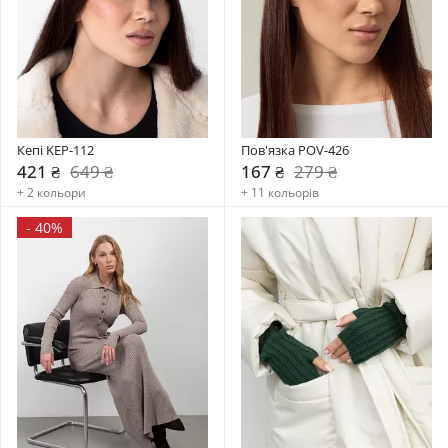
Кепі KEP-112
Пов'язка POV-426
421 ₴
649 ₴
167 ₴
279 ₴
+ 2 кольори
+ 11 кольорів
-
40%