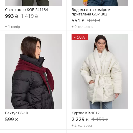
Светр поло KOF-241184
Водолазка з коміром  
приталена GO-1302
993 ₴
1 419 ₴
551 ₴
919 ₴
+ 1 колір
+ 9 кольорів
-
50%
Бактус BS-10
Куртка KR-1012
599 ₴
2 229 ₴
4 459 ₴
+ 2 кольори