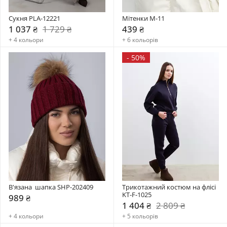
Сукня PLA-12221
Мітенки M-11
1 037 ₴
1 729 ₴
439 ₴
+ 4 кольори
+ 6 кольорів
-
50%
В'язана  шапка SHP-202409
Трикотажний костюм на флісі 
KT-F-1025
989 ₴
1 404 ₴
2 809 ₴
+ 4 кольори
+ 5 кольорів