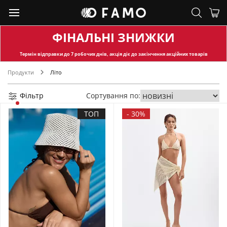
ФІНАЛЬНІ ЗНИЖКИ
Термін відправки
до 7 робочих днів, акція діє до закінчення акційних товарів
Продукти
Літо
Фільтр
Сортування по:
ТОП
-
30%