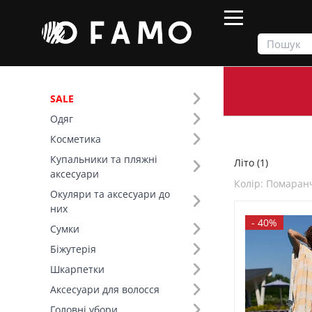
SALE
Одяг
Продукти
Літо
Косметика
Купальники та пляжні
Літо (1)
Фільтр
аксесуари
Колір: Помара
Окуляри та аксесуари до
SALE
них
-
40%
Сумки
Сезон (1)
Біжутерія
Шкарпетки
Колір (102)
Аксесуари для волосся
Основний колір (1)
Головні убори