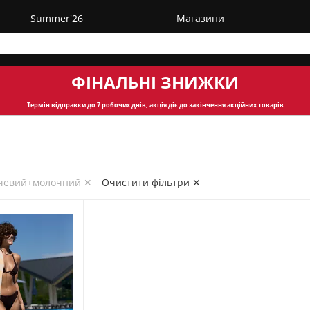
Summer'26
Магазини
ФІНАЛЬНІ ЗНИЖКИ
Термін відправки
до 7 робочих днів, акція діє до закінчення акційних товарів
нчевий+молочний ✕
Очистити фільтри ✕