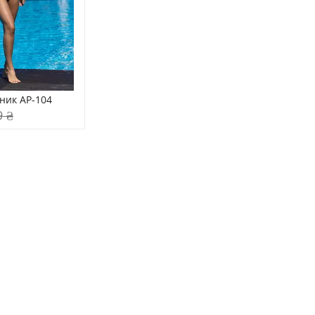
ник AP-104
9 ₴