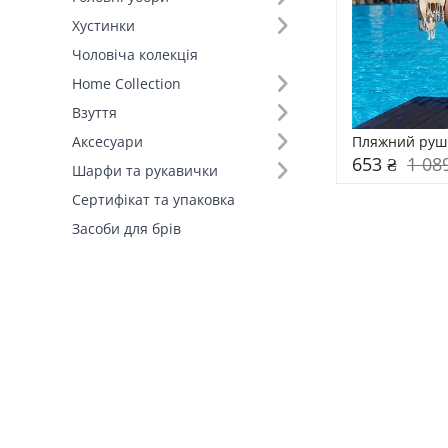
Хустинки
Склад (1)
Чоловіча колекція
Home Collection
Країна виробник (1)
Взуття
Пляжний руш
Аксесуари
653 ₴
1 08
Шарфи та рукавички
Сертифікат та упаковка
Засоби для брів