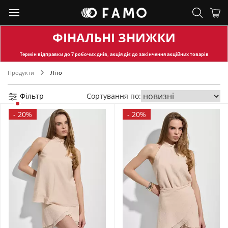
ФІНАЛЬНІ ЗНИЖКИ
Термін відправки
до 7 робочих днів, акція діє до закінчення акційних товарів
Продукти
Літо
Фільтр
Сортування по:
-
20%
-
20%