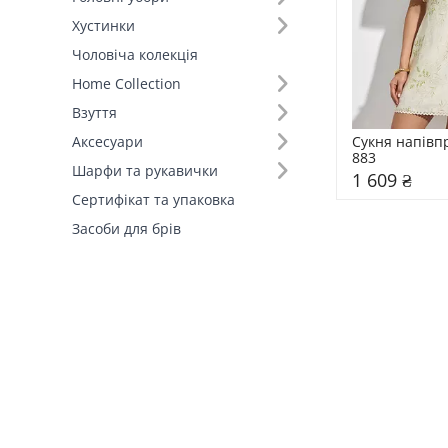
Хустинки
Склад (1)
Чоловіча колекція
Home Collection
Країна виробник (1)
Взуття
Сукня напівп
Аксесуари
883
Шарфи та рукавички
1 609 ₴
Сертифікат та упаковка
Засоби для брів