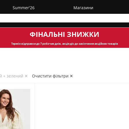
Summer'26
Магазини
ФІНАЛЬНІ ЗНИЖКИ
Термін відправки
до 7 робочих днів, акція діє до закінчення акційних товарів
й + зелений ✕
Очистити фільтри ✕