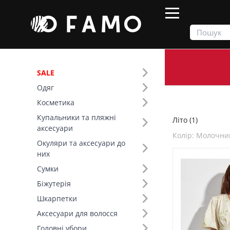
SALE
Одяг
Продукти
Літо
Косметика
Купальники та пляжні
Літо (1)
Фільтр
аксесуари
Колір: Молочни
Окуляри та аксесуари до
Сезон (2)
них
Сумки
Колір (101)
Біжутерія
Шкарпетки
Розмір (1)
Аксесуари для волосся
Основний колір (1)
Головні убори