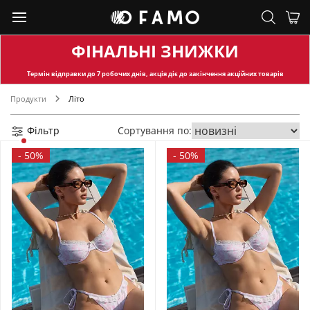
ФІНАЛЬНІ ЗНИЖКИ
Термін відправки
до 7 робочих днів, акція діє до закінчення акційних товарів
Продукти
Літо
Фільтр
Сортування по:
-
50%
-
50%