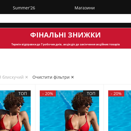
Summer'26
Магазини
ФІНАЛЬНІ ЗНИЖКИ
Термін відправки
до 7 робочих днів, акція діє до закінчення акційних товарів
й блискучий ✕
Очистити фільтри ✕
ТОП
-
20%
ТОП
-
20%