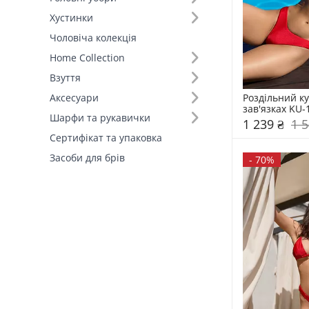
Хустинки
Розмір (3)
Чоловіча колекція
Home Collection
Основний колір (1)
Взуття
Склад (1)
Роздільний ку
Аксесуари
зав'язках KU-
Шарфи та рукавички
1 239 ₴
1 5
Країна виробник (1)
Сертифікат та упаковка
Засоби для брів
-
70%