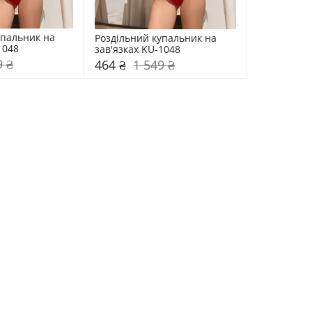
пальник на 
Роздільний купальник на 
1048
зав'язках KU-1048
9 ₴
464 ₴
1 549 ₴