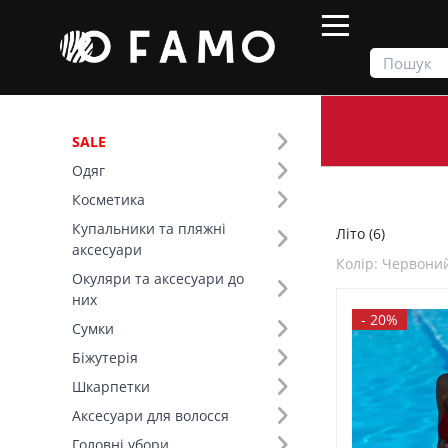
SALE
Одяг
Продукти
Літо
Косметика
Купальники та пляжні
Літо (6)
Фільтр
аксесуари
Колір: Червони
Окуляри та аксесуари до
Ціна
них
-
20%
Сумки
SALE
Біжутерія
Шкарпетки
Сезон (1)
Аксесуари для волосся
Колір (101)
Головні убори