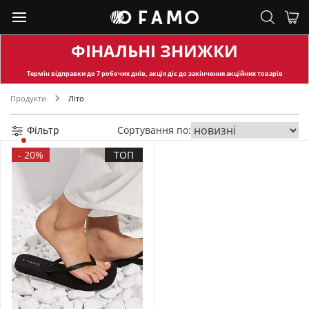
ФІНАЛЬНІ ЗНИЖКИ
Термін відправки
до 7 робочих днів, акція діє до закінчення акційних товарів
Продукти
Літо
Фільтр
Сортування по:
-
20%
ТОП