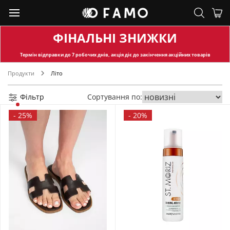
ФІНАЛЬНІ ЗНИЖКИ
Термін відправки
до 7 робочих днів, акція діє до закінчення акційних товарів
Продукти
Літо
Фільтр
Сортування по:
-
25%
-
20%