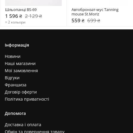
Шльопанці BS-69
Автобронзат-муc Tanning 
mouse St.Moriz
1 596 ₴
2 129 ₴
559 ₴
699 ₴
+ 2 кольори
Інформація
Новини
Наші магазини
Мої замовлення
Відгуки
Франшиза
Договір оферти
Політика приватності
Допомога
Доставка і оплата
Обмін та повернення товару