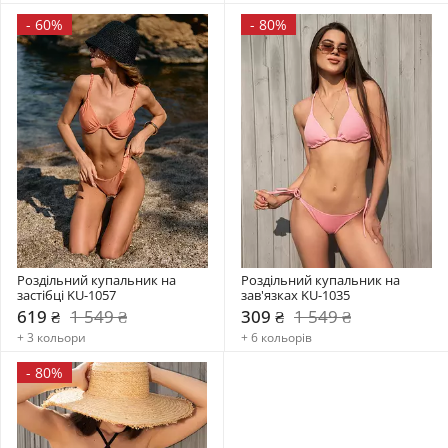
-
60%
-
80%
Роздільний купальник на 
Роздільний купальник на 
застібці KU-1057
зав'язках KU-1035
619 ₴
1 549 ₴
309 ₴
1 549 ₴
+ 3 кольори
+ 6 кольорів
-
80%