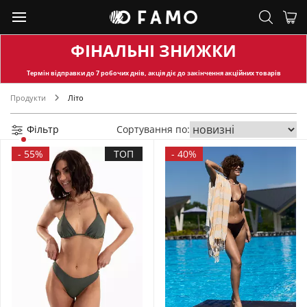
ФІНАЛЬНІ ЗНИЖКИ
Термін відправки
до 7 робочих днів, акція діє до закінчення акційних товарів
Продукти
Літо
Фільтр
Сортування по:
-
55%
ТОП
-
40%