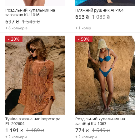
Роздільний купальник на 
Пляжний рушник AP-104
зав'язках KU-1016
653 ₴
1 089 ₴
697 ₴
1 549 ₴
+ 8 кольорів
+ 1 колір
-
20%
-
50%
Туніка в'язана напівпрозора 
Роздільний купальник на 
PL-202604
застібці KU-1063
1 191 ₴
1 489 ₴
774 ₴
1 549 ₴
+ 2 кольори
+ 2 кольори