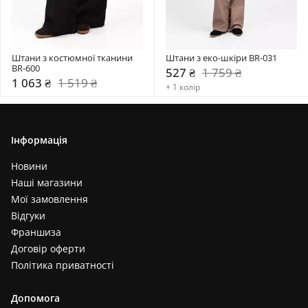
Штани з костюмної тканини 
Штани з еко-шкіри BR-031
BR-600
527 ₴
1 759 ₴
1 063 ₴
1 519 ₴
+ 1 колір
Інформація
Новини
Наші магазини
Мої замовлення
Відгуки
Франшиза
Договір оферти
Політика приватності
Допомога