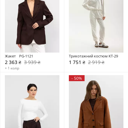
Жакет    PG-1121
Трикотажний костюм KT-29
2 363 ₴
3 939 ₴
1 751 ₴
2 919 ₴
+ 1 колір
-
50%