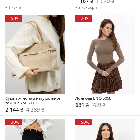
1 187 ₴
1 979 ₴
+ 1 колір
+ 3 кольори
-
50%
-
20%
Сумка жіноча з натуральної 
Лонгслів LNG-5068
замші SYM-50030
631 ₴
789 ₴
2 144 ₴
4 289 ₴
-
30%
-
50%