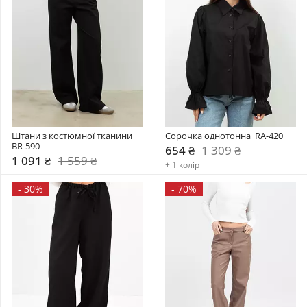
Штани з костюмної тканини 
Сорочка однотонна  RA-420
BR-590
654 ₴
1 309 ₴
1 091 ₴
1 559 ₴
+ 1 колір
-
30%
-
70%