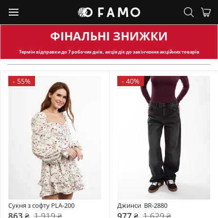
ФІНАЛЬНІ ЗНИЖКИ
Термін відправки
до 7 робочих днів, акція діє до закінчення акційних товарів
-
55%
-
40%
Сукня з софту PLA-200
Джинси  BR-2880
863 ₴
1 919 ₴
977 ₴
1 629 ₴