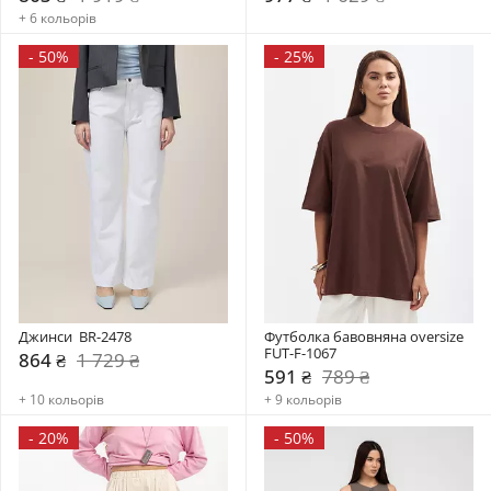
+ 6 кольорів
-
50%
-
25%
Джинси  BR-2478
Футболка бавовняна oversize 
FUT-F-1067
864 ₴
1 729 ₴
591 ₴
789 ₴
+ 10 кольорів
+ 9 кольорів
-
20%
-
50%