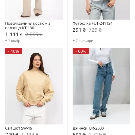
Повсякденний костюм з 
Футболка FUT-241134
палаццо KT-190
291 ₴
729 ₴
1 444 ₴
2 889 ₴
+ 1 колір
+ 2 кольори
-
40%
-
60%
Світшот SW-19
Джинси  BR-2500
749 ₴
1 249 ₴
691 ₴
1 729 ₴