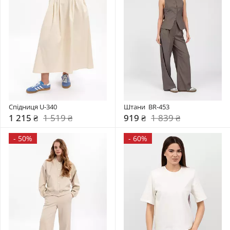
Спідниця U-340
Штани  BR-453
1 215 ₴
1 519 ₴
919 ₴
1 839 ₴
-
50%
-
60%