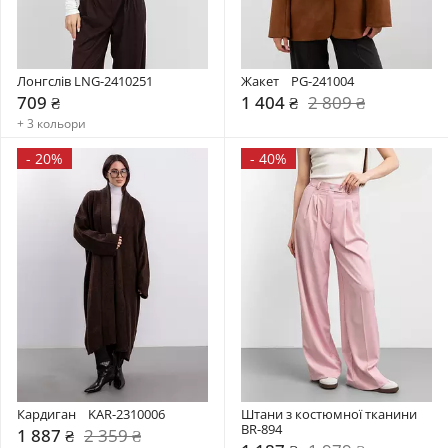
Лонгслів LNG-2410251
Жакет    PG-241004
709 ₴
1 404 ₴
2 809 ₴
+ 3 кольори
-
20%
-
40%
Кардиган    KAR-2310006
Штани з костюмної тканини 
BR-894
1 887 ₴
2 359 ₴