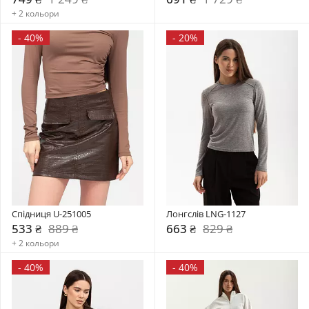
+ 2 кольори
-
40%
-
20%
Спідниця U-251005
Лонгслів LNG-1127
533 ₴
889 ₴
663 ₴
829 ₴
+ 2 кольори
-
40%
-
40%