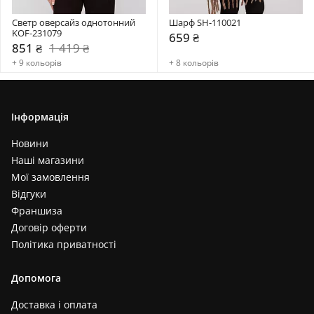
Светр оверсайз однотонний 
Шарф SH-110021
KOF-231079
659 ₴
851 ₴
1 419 ₴
+ 9 кольорів
+ 8 кольорів
Інформація
Новини
Наші магазини
Мої замовлення
Відгуки
Франшиза
Договір оферти
Політика приватності
Допомога
Доставка і оплата