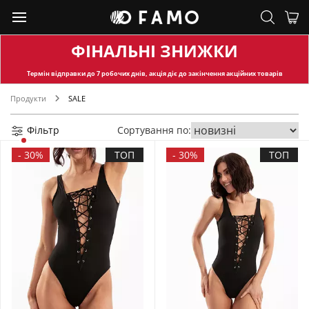
ФІНАЛЬНІ ЗНИЖКИ
Термін відправки
до 7 робочих днів, акція діє до закінчення акційних товарів
Продукти
SALE
Фільтр
Сортування по:
-
30%
ТОП
-
30%
ТОП