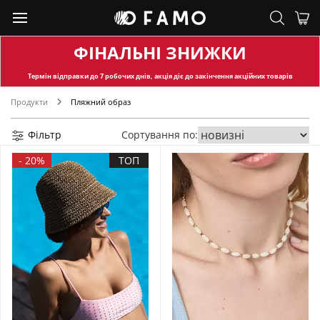
ФІНАЛЬНІ ЗНИЖКИ
Термін відправки
до 7 робочих днів, акція діє до закінчення акційних товарів
Продукти
Пляжний образ
Фільтр
Сортування по:
-
20%
ТОП