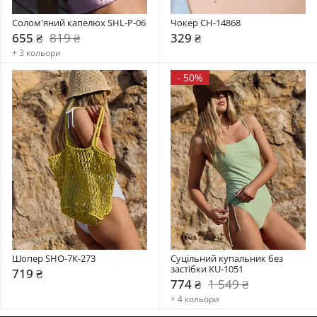
Солом'яний капелюх SHL-P-06
Чокер CH-14868
655 ₴
819 ₴
329 ₴
+ 3 кольори
-
50%
Шопер SHO-7К-273
Суцільний купальник без 
застібки KU-1051
719 ₴
774 ₴
1 549 ₴
+ 4 кольори