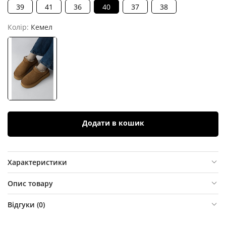
39
41
36
40
37
38
Колір:
Кемел
Додати в кошик
Характеристики
Опис товару
Відгуки (
0
)