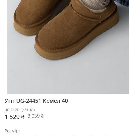
Уггі UG-24451
Кемел 40
UG-24451
(
451161
)
1 529 ₴
3 059 ₴
Розмір: