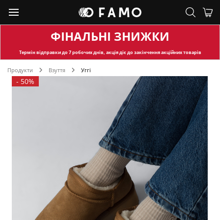
ФІНАЛЬНІ ЗНИЖКИ
Термін відправки
до 7 робочих днів, акція діє до закінчення акційних товарів
Продукти
Взуття
Уггі
-
50%