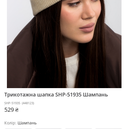
Трикотажна шапка SHP-51935
Шампань
SHP-51935
(
448123
)
529 ₴
Колір:
Шампань