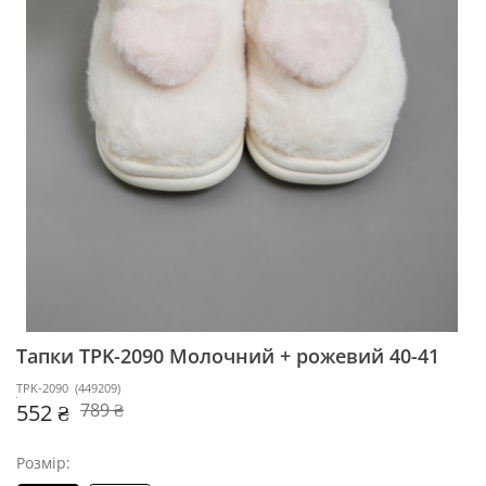
Тапки TPK-2090
Молочний + рожевий 40-41
TPK-2090
(
449209
)
552 ₴
789 ₴
Розмір: