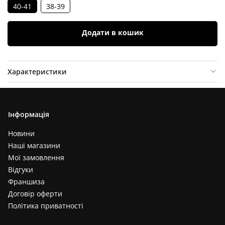
40-41
38-39
Додати в кошик
Характеристики
Опис товару
Відгуки (
0
)
Інформація
Новини
Наші магазини
Мої замовлення
Відгуки
Франшиза
Договір оферти
Політика приватності