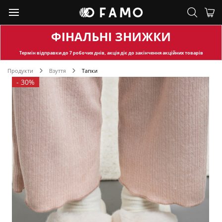
ФІНАЛЬНІ ЗНИЖКИ
Термін відправки
до 7 робочих днів, акція діє до закінчення акційних товарів
Продукти
Взуття
Тапки
-
30%