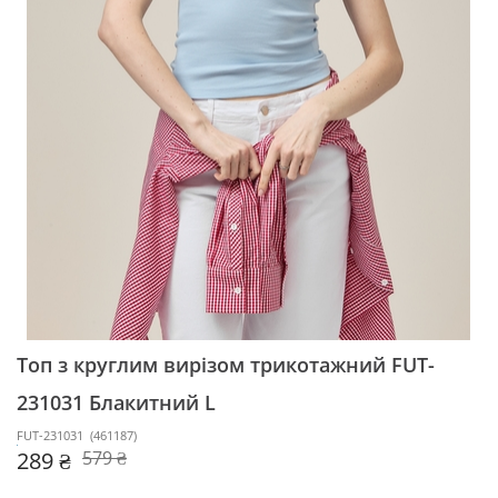
Топ з круглим вирізом трикотажний FUT-
231031
Блакитний L
FUT-231031
(
461187
)
289 ₴
579 ₴