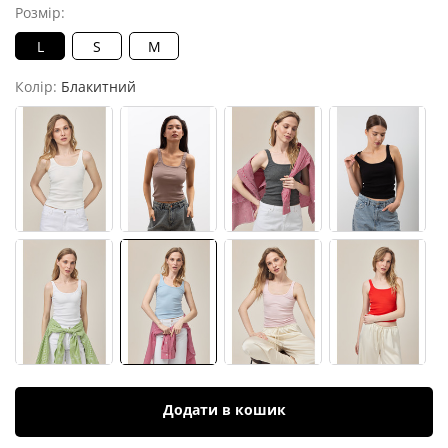
Розмір:
L
S
M
Колір:
Блакитний
Додати в кошик