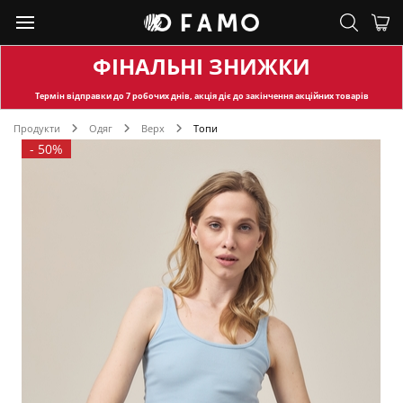
ФІНАЛЬНІ ЗНИЖКИ
Термін відправки
до 7 робочих днів, акція діє до закінчення акційних товарів
Продукти
Одяг
Верх
Топи
-
50%