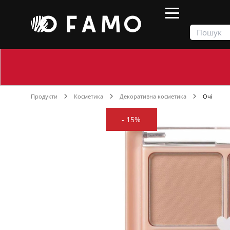
Продукти
Косметика
Декоративна косметика
Очі
-
15%