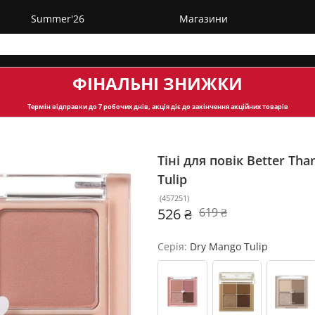
Summer'26
Магазини
ФІНАЛЬНІ ЗНИЖКИ
Термін відправки
до 7 робочих днів, акція діє до закінчення акційних товарів
Тіні для повік Better T
Tulip
(
457251
)
526 ₴
619 ₴
Серія:
Dry Mango Tulip