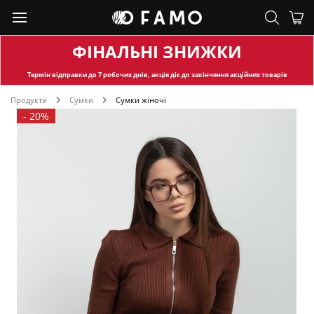
ФІНАЛЬНІ ЗНИЖКИ
Термін відправки
до 7 робочих днів, акція діє до закінчення акційних товарів
Продукти
Сумки
Сумки жіночі
-
20%