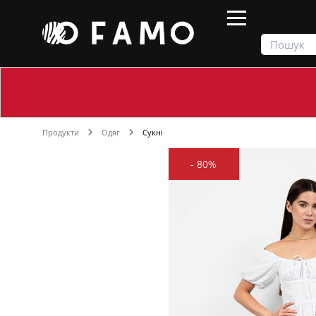
Продукти
Одяг
Сукні
-
80%