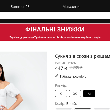
Summer'26
Магазини
ФІНАЛЬНІ ЗНИЖКИ
Термін відправки
до 7 робочих днів, акція діє до закінчення акційних товарів
Сукня з віскози з рюша
PLA-126
(
446962
)
447 ₴
2 239 ₴
Таблиця розмірів
Розмір:
S
XS
M
Колір:
Білий,