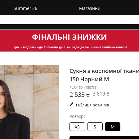
Summer'26
Магазини
ФІНАЛЬНІ ЗНИЖКИ
Термін відправки
до 7 робочих днів, акція діє до закінчення акційних товарів
Сукня з костюмної ткан
150
Чорний M
PLA-150
(
450733
)
2 533 ₴
3 619 ₴
Таблиця розмірів
Розмір:
XS
S
M