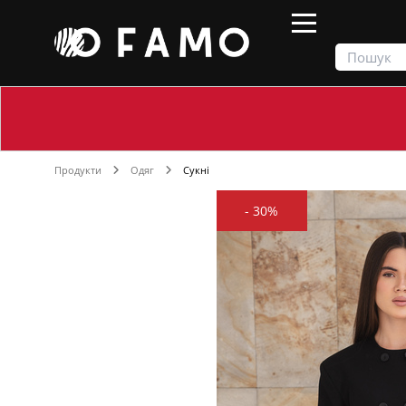
Продукти
Одяг
Сукні
-
30%