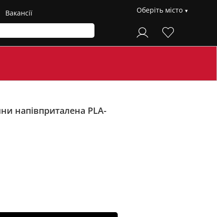
Оберіть місто
Вакансії
ини напівприталена PLA-