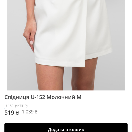
Спідниця U-152
Молочний M
U-152
(
447319
)
519 ₴
1 039 ₴
Додати в кошик