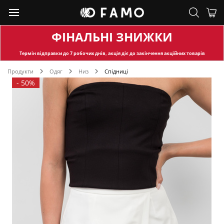
ФІНАЛЬНІ ЗНИЖКИ
Термін відправки
до 7 робочих днів, акція діє до закінчення акційних товарів
Продукти
Одяг
Низ
Спідниці
-
50%