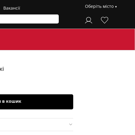
Оберіть місто
Вакансії
кі
и в кошик