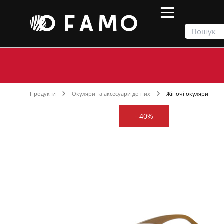
Продукти
Окуляри та аксесуари до них
Жіночі окуляри
-
40%