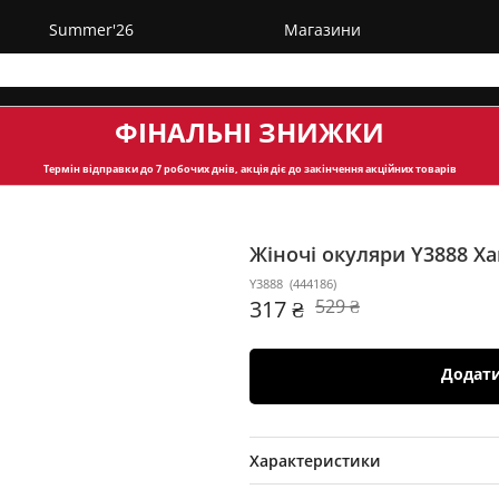
Summer'26
Магазини
ФІНАЛЬНІ ЗНИЖКИ
Термін відправки
до 7 робочих днів, акція діє до закінчення акційних товарів
Жіночі окуляри Y3888
Ха
Y3888
(
444186
)
317 ₴
529 ₴
Додат
Характеристики