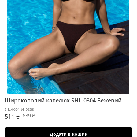
Широкополий капелюх SHL-0304
Бежевий
SHL-0304
(
440838
)
511 ₴
639 ₴
Додати в кошик