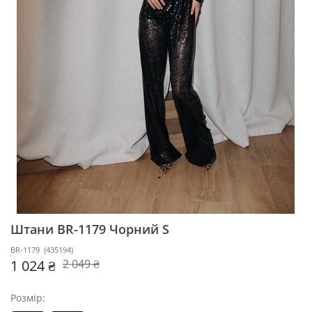
Штани BR-1179
Чорний S
BR-1179
(
435194
)
1 024 ₴
2 049 ₴
Розмір: