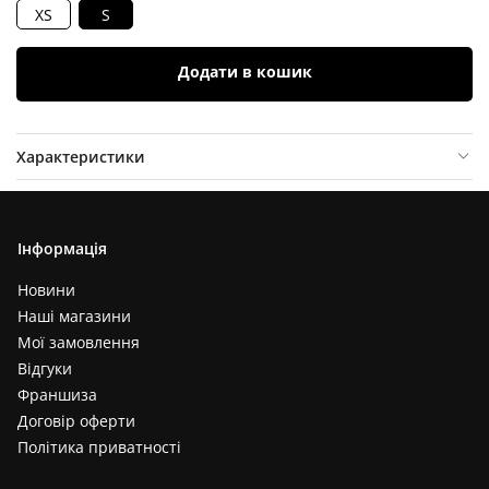
XS
S
Додати в кошик
Характеристики
Опис товару
Інформація
Відгуки (
0
)
Новини
Наші магазини
Мої замовлення
Відгуки
Франшиза
Договір оферти
Політика приватності