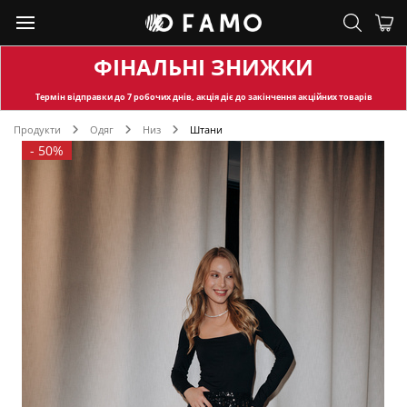
ФІНАЛЬНІ ЗНИЖКИ
Термін відправки
до 7 робочих днів, акція діє до закінчення акційних товарів
Продукти
Одяг
Низ
Штани
-
50%