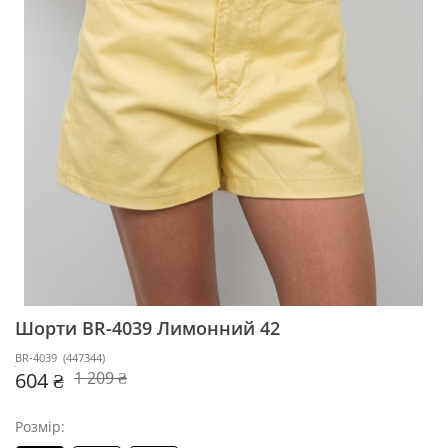
Шорти BR-4039
Лимонний 42
BR-4039
(
447344
)
604 ₴
1 209 ₴
Розмір: