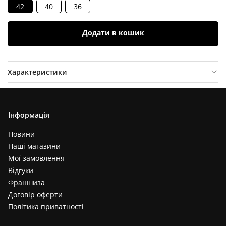
42
40
36
Додати в кошик
Характеристики
Опис товару
Відгуки (
0
)
Інформація
Новини
Наші магазини
Мої замовлення
Відгуки
Франшиза
Договір оферти
Політика приватності