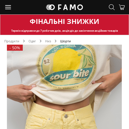
ФІНАЛЬНІ ЗНИЖКИ
Термін відправки
до 7 робочих днів, акція діє до закінчення акційних товарів
Продукти
Одяг
Низ
Шорти
-
50%