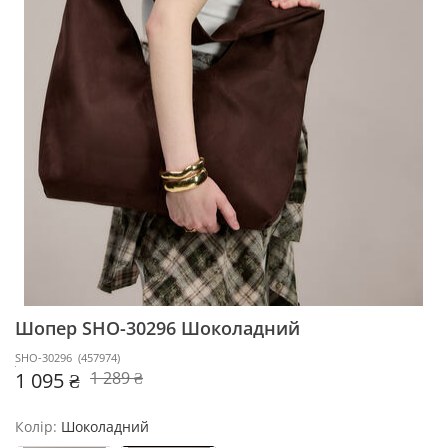
Шопер SHO-30296
Шоколадний
SHO-30296
(
457974
)
1 095 ₴
1 289 ₴
Колір:
Шоколадний