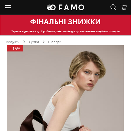
ФІНАЛЬНІ ЗНИЖКИ
Термін відправки
до 7 робочих днів, акція діє до закінчення акційних товарів
Продукти
Сумки
Шопери
-
15%