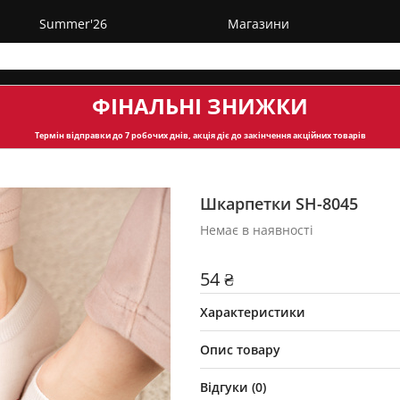
Summer'26
Магазини
ФІНАЛЬНІ ЗНИЖКИ
Термін відправки
до 7 робочих днів, акція діє до закінчення акційних товарів
Шкарпетки SH-8045
Немає в наявності
54 ₴
Характеристики
Опис товару
Відгуки (
0
)