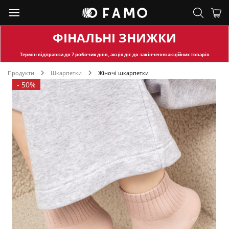
ФІНАЛЬНІ ЗНИЖКИ
Термін відправки
до 7 робочих днів, акція діє до закінчення акційних товарів
Продукти
Шкарпетки
Жіночі шкарпетки
-
50%