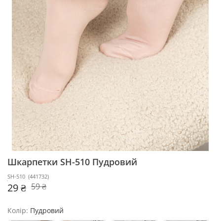
Шкарпетки SH-510
Пудровий
SH-510
(
441732
)
29 ₴
59 ₴
Колір:
Пудровий