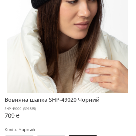
Вовняна шапка SHP-49020
Чорний
SHP-49020
(
391585
)
709 ₴
Колір:
Чорний