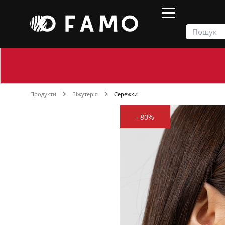
Продукти
Біжутерія
Сережки
-
80%