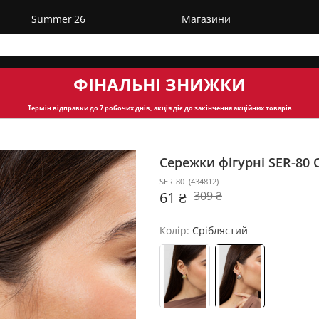
Summer'26
Магазини
ФІНАЛЬНІ ЗНИЖКИ
Термін відправки
до 7 робочих днів, акція діє до закінчення акційних товарів
Сережки фігурні SER-80
SER-80
(
434812
)
61 ₴
309 ₴
Колір:
Сріблястий