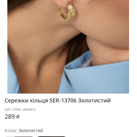
Сережки кільця SER-13706
Золотистий
SER-13706
(
460467
)
289 ₴
Колір:
Золотистий