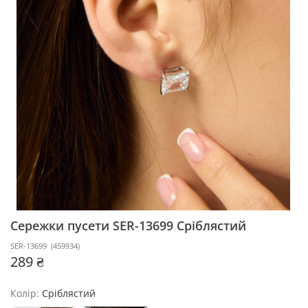
Сережки пусети SER-13699
Сріблястий
SER-13699
(
459934
)
289 ₴
Колір:
Сріблястий