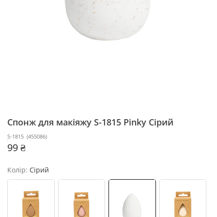
Спонж для макіяжу S-1815 Pinky
Сірий
S-1815
(
455086
)
99 ₴
Колір:
Сірий