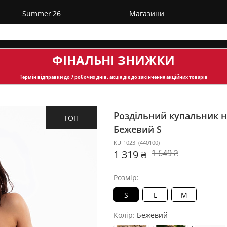
Summer'26
Магазини
ФІНАЛЬНІ ЗНИЖКИ
Термін відправки
до 7 робочих днів, акція діє до закінчення акційних товарів
Роздільний купальник на
ТОП
Бежевий S
KU-1023
(
440100
)
1 319 ₴
1 649 ₴
Розмір:
S
L
M
Колір:
Бежевий