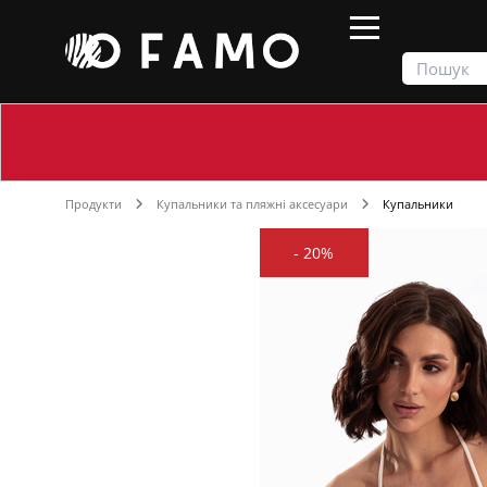
Продукти
Купальники та пляжні аксесуари
Купальники
-
20%