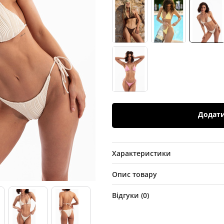
Додат
Характеристики
Опис товару
Відгуки (
0
)