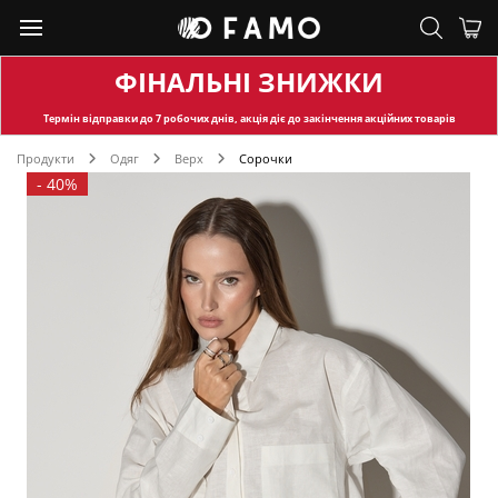
ФІНАЛЬНІ ЗНИЖКИ
Термін відправки
до 7 робочих днів, акція діє до закінчення акційних товарів
Продукти
Одяг
Верх
Сорочки
-
40%