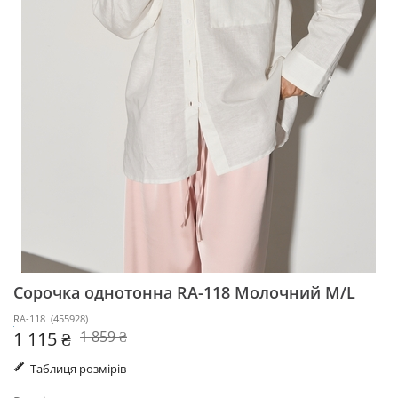
Сорочка однотонна RA-118
Молочний M/L
RA-118
(
455928
)
1 115 ₴
1 859 ₴
Таблиця розмірів