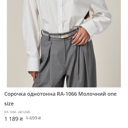
Сорочка однотонна RA-1066
Молочний one
size
RA-1066
(
461268
)
1 189 ₴
1 699 ₴