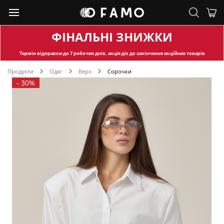
ФІНАЛЬНІ ЗНИЖКИ
Термін відправки
до 7 робочих днів, акція діє до закінчення акційних товарів
Продукти
Одяг
Верх
Сорочки
-
30%