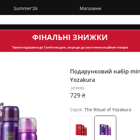
Summer'26
Магазини
ФІНАЛЬНІ ЗНИЖКИ
Термін відправки
до 7 робочих днів, акція діє до закінчення акційних товарів
Подарунковий набір mini
Yozakura
(
419930
)
729 ₴
Серія:
The Ritual of Yozakura