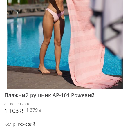
Пляжний рушник AP-101
Рожевий
AP-101
(
445374
)
1 103 ₴
1 379 ₴
Колір:
Рожевий