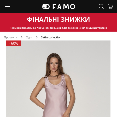
ФІНАЛЬНІ ЗНИЖКИ
Термін відправки
до 7 робочих днів, акція діє до закінчення акційних товарів
Продукти
Одяг
Satin collection
-
60%