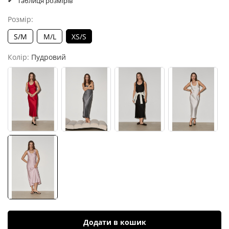
Таблиця розмірів
Розмір:
S/M
M/L
XS/S
Колір:
Пудровий
Додати в кошик