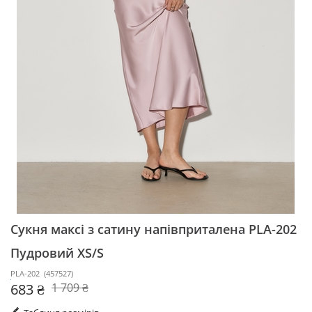
Сукня максі з сатину напівприталена PLA-202
Пудровий XS/S
PLA-202
(
457527
)
683 ₴
1 709 ₴