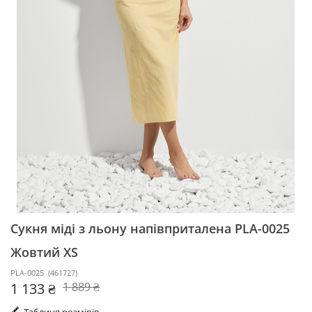
Сукня міді з льону напівприталена PLA-0025
Жовтий XS
PLA-0025
(
461727
)
1 133 ₴
1 889 ₴