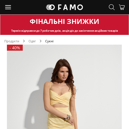
ФІНАЛЬНІ ЗНИЖКИ
Термін відправки
до 7 робочих днів, акція діє до закінчення акційних товарів
Продукти
Одяг
Сукні
-
40%