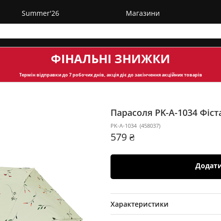
Summer'26
Магазини
ФІНАЛЬНІ ЗНИЖКИ
Термін відправки
до 7 робочих днів, акція діє до закінчення акційних товарів
Парасоля PK-A-1034
Фіс
PK-A-1034
(
458037
)
579 ₴
Додат
Характеристики