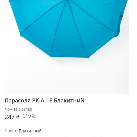
Парасоля PK-A-1Е
Блакитний
PK-A-1Е
(
453453
)
247 ₴
619 ₴
Колір:
Блакитний