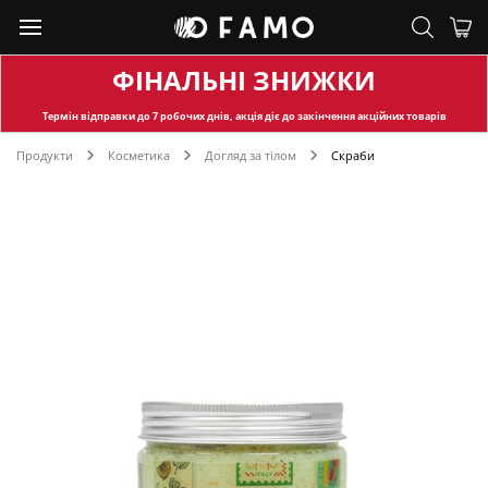
ФІНАЛЬНІ ЗНИЖКИ
Термін відправки
до 7 робочих днів, акція діє до закінчення акційних товарів
Продукти
Косметика
Догляд за тілом
Скраби