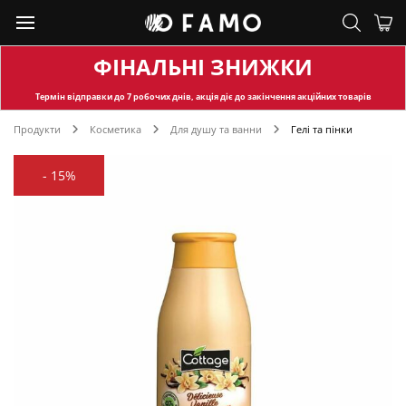
ФІНАЛЬНІ ЗНИЖКИ
Термін відправки
до 7 робочих днів, акція діє до закінчення акційних товарів
Продукти
Косметика
Для душу та ванни
Гелі та пінки
-
15%