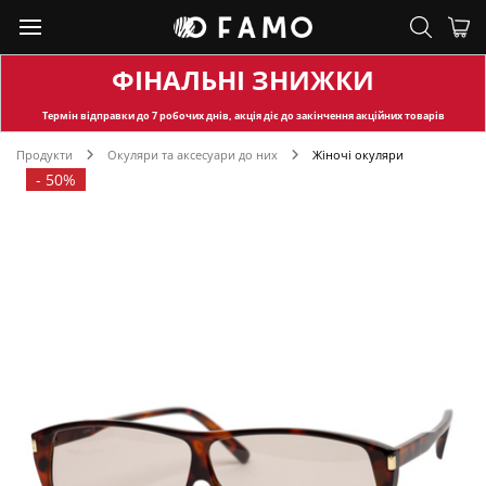
ФІНАЛЬНІ ЗНИЖКИ
Термін відправки
до 7 робочих днів, акція діє до закінчення акційних товарів
Продукти
Окуляри та аксесуари до них
Жіночі окуляри
-
50%