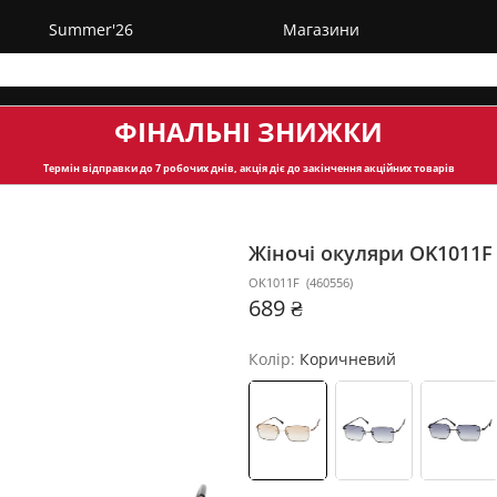
Summer'26
Магазини
ФІНАЛЬНІ ЗНИЖКИ
Термін відправки
до 7 робочих днів, акція діє до закінчення акційних товарів
Жіночі окуляри OK1011
OK1011F
(
460556
)
689 ₴
Колір:
Коричневий