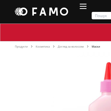
Продукти
Косметика
Догляд за волоссям
Маски