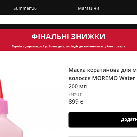
Summer'26
Магазини
ФІНАЛЬНІ ЗНИЖКИ
Термін відправки
до 7 робочих днів, акція діє до закінчення акційних товарів
Маска кератинова для м
волосся MOREMO Water Tr
200 мл
(
447431
)
899 ₴
Додат