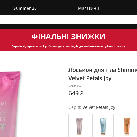
Summer'26
Магазини
ФІНАЛЬНІ ЗНИЖКИ
Термін відправки
до 7 робочих днів, акція діє до закінчення акційних товарів
Лосьйон для тіла Shimmer
Velvet Petals Joy
(
460062
)
649 ₴
Серія:
Velvet Petals Joy