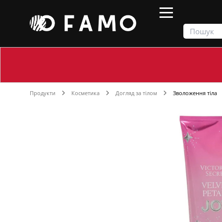
Продукти
Косметика
Догляд за тілом
Зволоження тіла